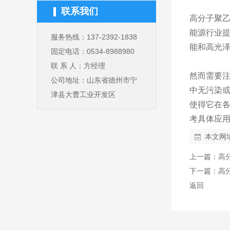
联系我们
高分子聚
能源行业
服务热线：137-2392-1838
能和高光
固定电话：0534-8988980
联 系 人：方经理
然而需要注
公司地址：山东省德州市宁
中无污染
津县大曹工业开发区
使得它在各
考具体应
本文网
上一篇：
高
下一篇：
高
返回