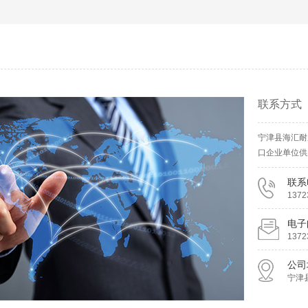
联系方式
宁津县海汇耐
口企业单位供
联系
1372
电子
1372
公司
宁津